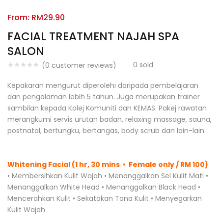
From:
RM
29.90
FACIAL TREATMENT NAJAH SPA
SALON
0
sold
(
0
customer reviews)
Kepakaran mengurut diperolehi daripada pembelajaran
dan pengalaman lebih 5 tahun. Juga merupakan trainer
sambilan kepada Kolej Komuniti dan KEMAS. Pakej rawatan
merangkumi servis urutan badan, relaxing massage, sauna,
postnatal, bertungku, bertangas, body scrub dan lain-lain.
Whitening Facial (1 hr, 30 mins • Female only / RM 100)
• Membersihkan Kulit Wajah • Menanggalkan Sel Kulit Mati •
Menanggalkan White Head • Menanggalkan Black Head •
Mencerahkan Kulit • Sekatakan Tona Kulit • Menyegarkan
Kulit Wajah