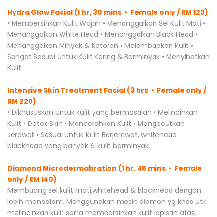
Hydra Glow Facial (1 hr, 30 mins • Female only / RM 120)
• Membersihkan Kulit Wajah • Menanggalkan Sel Kulit Mati •
Menanggalkan White Head • Menanggalkan Black Head •
Menanggalkan Minyak & Kotoran • Melembapkan Kulit •
Sangat Sesuai Untuk Kulit Kering & Berminyak • Menyihatkan
Kulit
Intensive Skin Treatment Facial (3 hrs • Female only /
RM 220)
• Dikhususkan untuk kulit yang bermasalah • Melincinkan
Kulit • Detox Skin • Mencerahkan Kulit • Mengecutkan
Jerawat • Sesuai Untuk Kulit Berjerawat, whitehead
blackhead yang banyak & kulit berminyak.
Diamond Microdermabration (1 hr, 45 mins • Female
only / RM 140)
Membuang sel kulit mati,whitehead & blackhead dengan
lebih mendalam. Menggunakan mesin diamon yg khas utk
melincinkan kulit serta membersihkan kulit lapisan atas.