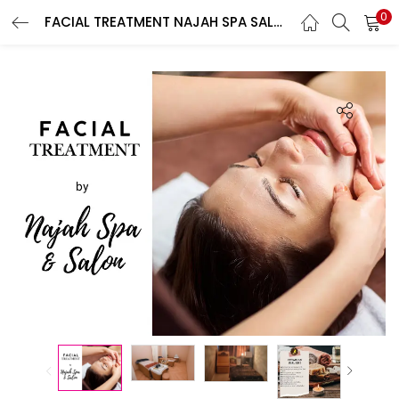
0
FACIAL TREATMENT NAJAH SPA SALON
LOGIN
REGISTER
Enter your username and password to login.
Remember me
Login
Lost password?